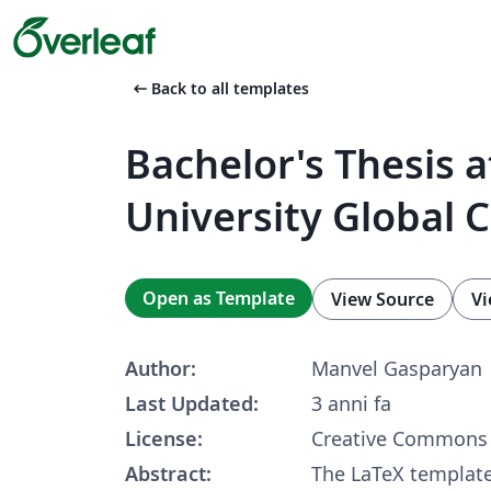
arrow_left_alt
Back to all templates
Bachelor's Thesis 
University Global
Open as Template
View Source
Vi
Author:
Manvel Gasparyan
Last Updated:
3 anni fa
License:
Creative Commons 
Abstract:
The LaTeX template