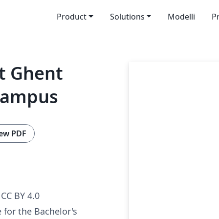
Product
Solutions
Modelli
P
at Ghent
 Campus
ew PDF
CC BY 4.0
 for the Bachelor's