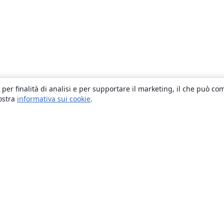
 per finalità di analisi e per supportare il marketing, il che può co
nostra
informativa sui cookie
.
About
About us
Careers