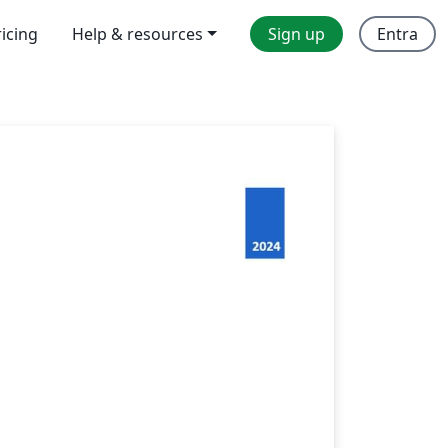
ricing
Help & resources
Sign up
Entra