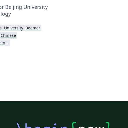
r Beijing University
ology
s
University
Beamer
Chinese
Beijing University of Chemical Technology