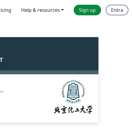
ricing
Help & resources
Sign up
Entra