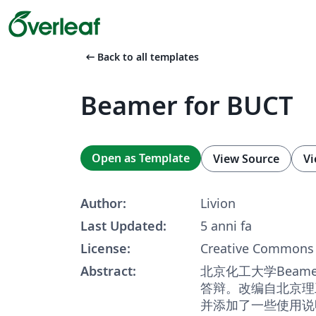
arrow_left_alt
Back to all templates
Beamer for BUCT
Open as Template
View Source
Vi
Author:
Livion
Last Updated:
5 anni fa
License:
Creative Commons 
Abstract:
北京化工大学Beam
答辩。改编自北京理工
并添加了一些使用说明