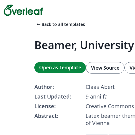
arrow_left_alt
Back to all templates
Beamer, University
Open as Template
View Source
Vi
Author:
Claas Abert
Last Updated:
9 anni fa
License:
Creative Commons 
Abstract:
Latex beamer theme
of Vienna