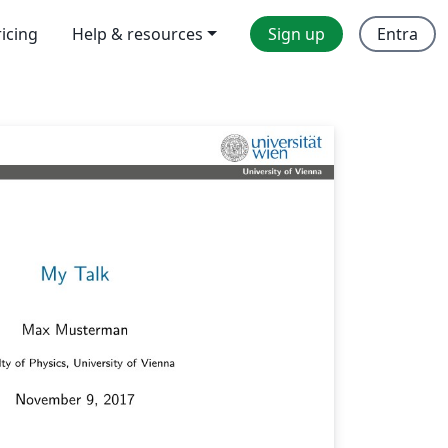
ricing
Help & resources
Sign up
Entra