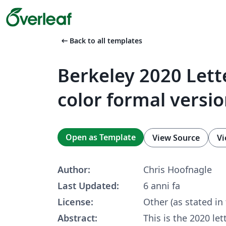
arrow_left_alt
Back to all templates
Berkeley 2020 Lett
color formal versi
Open as Template
View Source
Vi
Author:
Chris Hoofnagle
Last Updated:
6 anni fa
License:
Other (as stated in
Abstract:
This is the 2020 le