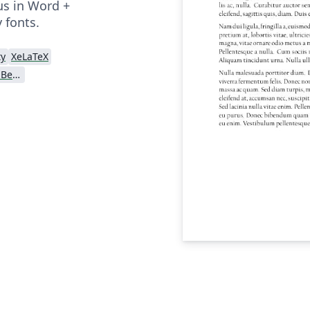
us in Word +
 fonts.
ty
XeLaTeX
University of California, Berkeley