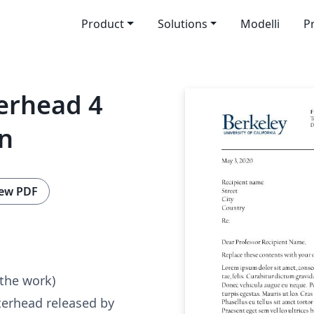
Product
Solutions
Modelli
P
erhead 4
on
ew PDF
 the work)
tterhead released by