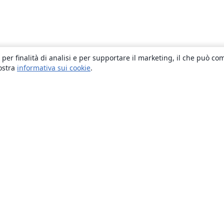
 per finalità di analisi e per supportare il marketing, il che può co
nostra
informativa sui cookie
.
About
About us
Careers
Blog