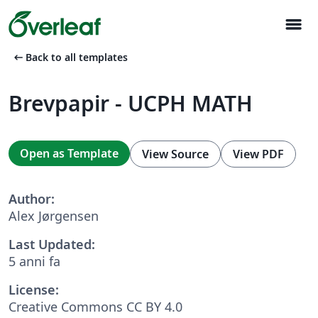
menu
arrow_left_alt
Back to all templates
Brevpapir - UCPH MATH
Open as Template
View Source
View PDF
Author:
Alex Jørgensen
Last Updated:
5 anni fa
License:
Creative Commons CC BY 4.0