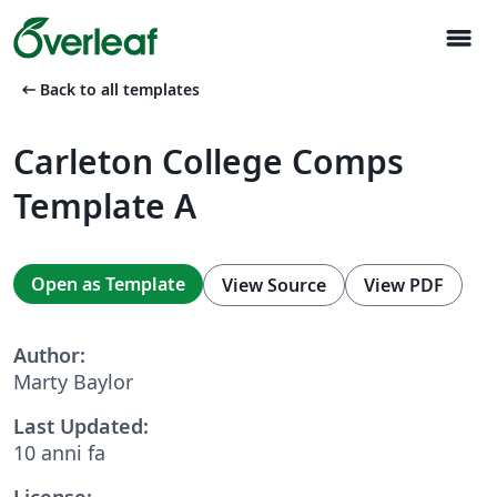
menu
arrow_left_alt
Back to all templates
Carleton College Comps
Template A
Open as Template
View Source
View PDF
Author:
Marty Baylor
Last Updated:
10 anni fa
License: