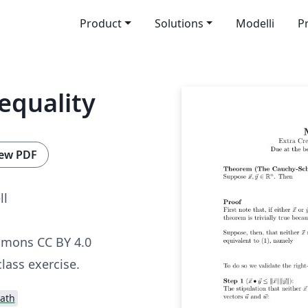
Product
Solutions
Modelli
P
equality
ew PDF
ll
mmons CC BY 4.0
class exercise.
ath