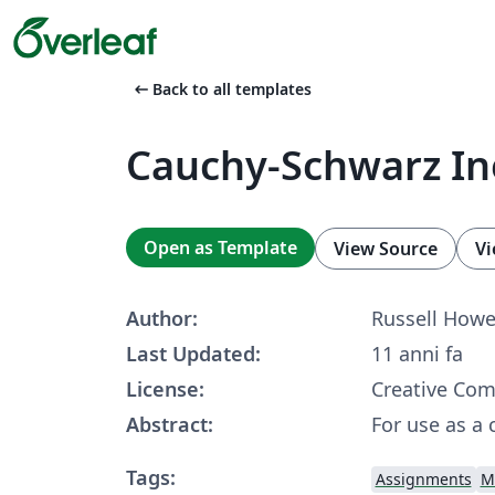
arrow_left_alt
Back to all templates
Cauchy-Schwarz In
Open as Template
View Source
Vi
Author:
Russell Howe
Last Updated:
11 anni fa
License:
Creative Co
Abstract:
For use as a 
Tags:
Assignments
M