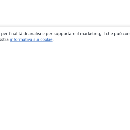
 per finalità di analisi e per supportare il marketing, il che può co
nostra
informativa sui cookie
.
About
About us
Careers
Blog