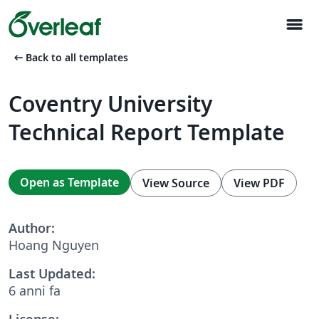
menu
arrow_left_alt
Back to all templates
Coventry University
Technical Report Template
Open as Template
View Source
View PDF
Author:
Hoang Nguyen
Last Updated:
6 anni fa
License: