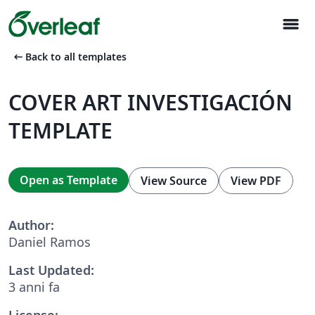
menu
arrow_left_alt
Back to all templates
COVER ART INVESTIGACIÓN
TEMPLATE
Open as Template
View Source
View PDF
Author:
Daniel Ramos
Last Updated:
3 anni fa
License: