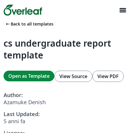
menu
arrow_left_alt
Back to all templates
cs undergraduate report
template
Open as Template
View Source
View PDF
Author:
Azamuke Denish
Last Updated:
5 anni fa
License: