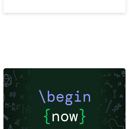
\begin
{
now
}