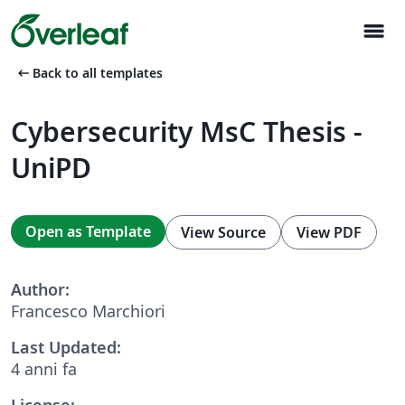
menu
arrow_left_alt
Back to all templates
Cybersecurity MsC Thesis -
UniPD
Open as Template
View Source
View PDF
Author:
Francesco Marchiori
Last Updated:
4 anni fa
License: