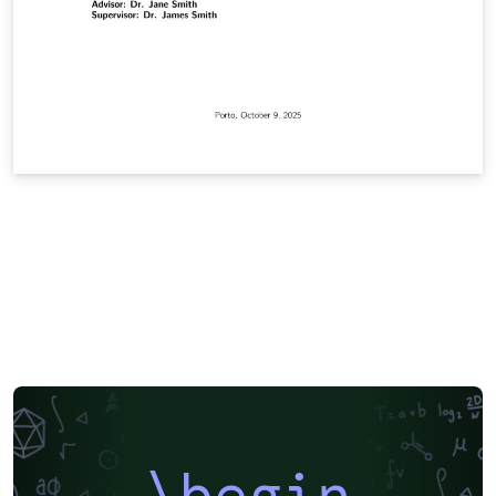
\begin