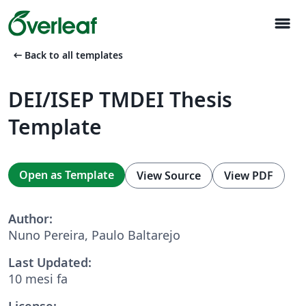
menu
arrow_left_alt
Back to all templates
DEI/ISEP TMDEI Thesis
Template
Open as Template
View Source
View PDF
Author:
Nuno Pereira, Paulo Baltarejo
Last Updated:
10 mesi fa
License: