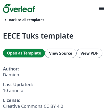
menu
arrow_left_alt
Back to all templates
EECE Tuks template
Open as Template
View Source
View PDF
Author:
Damien
Last Updated:
10 anni fa
License:
Creative Commons CC BY 4.0