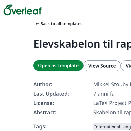
arrow_left_alt
Back to all templates
Elevskabelon til ra
Open as Template
View Source
Vi
Author:
Mikkel Stouby 
Last Updated:
7 anni fa
License:
LaTeX Project P
Abstract:
Skabelon til ra
Tags:
International Lan