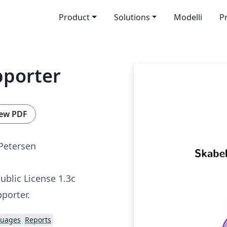
Product
Solutions
Modelli
P
pporter
ew PDF
Petersen
ublic License 1.3c
pporter.
guages
Reports