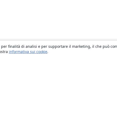
 per finalità di analisi e per supportare il marketing, il che può co
nostra
informativa sui cookie
.
About
About us
Careers