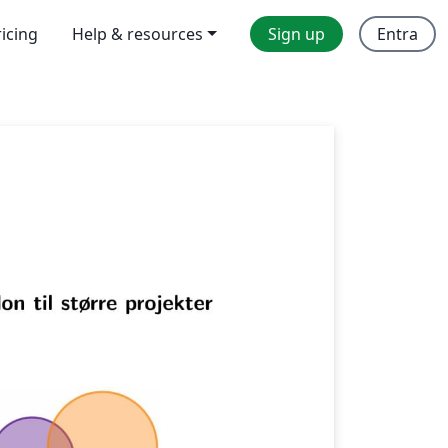
ricing
Help & resources
Sign up
Entra