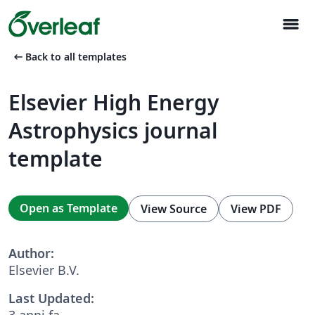
menu
arrow_left_alt
Back to all templates
Elsevier High Energy
Astrophysics journal
template
Open as Template
View Source
View PDF
Author:
Elsevier B.V.
Last Updated:
3 anni fa