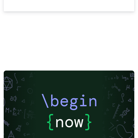
\begin
{
now
}