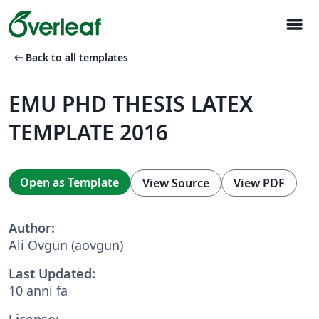
menu
arrow_left_alt
Back to all templates
EMU PHD THESIS LATEX
TEMPLATE 2016
Open as Template
View Source
View PDF
Author:
Ali Övgün (aovgun)
Last Updated:
10 anni fa
License: