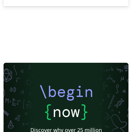
\begin
{
now
}
Discover why over 25 million