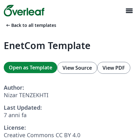
menu
arrow_left_alt
Back to all templates
EnetCom Template
Open as Template
View Source
View PDF
Author:
Nizar TENZEKHTI
Last Updated:
7 anni fa
License:
Creative Commons CC BY 4.0