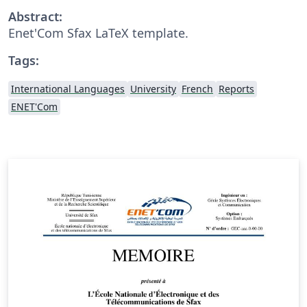
Abstract:
Enet'Com Sfax LaTeX template.
Tags:
International Languages
University
French
Reports
ENET'Com