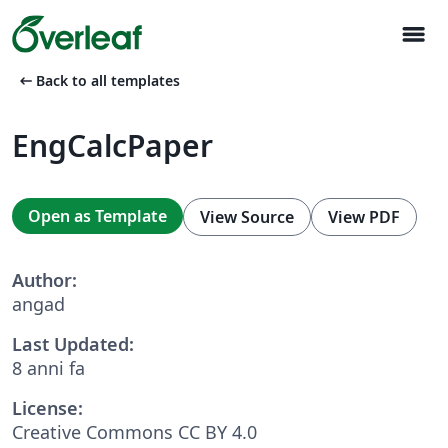
menu
arrow_left_alt
Back to all templates
EngCalcPaper
Open as Template
View Source
View PDF
Author:
angad
Last Updated:
8 anni fa
License:
Creative Commons CC BY 4.0