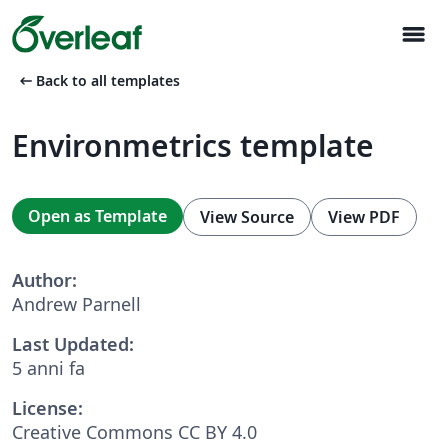
menu
arrow_left_alt
Back to all templates
Environmetrics template
Open as Template
View Source
View PDF
Author:
Andrew Parnell
Last Updated:
5 anni fa
License:
Creative Commons CC BY 4.0