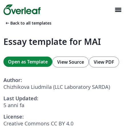
menu
arrow_left_alt
Back to all templates
Essay template for MAI
Open as Template
View Source
View PDF
Author:
Chizhikova Liudmila (LLC Laboratory SARDA)
Last Updated:
5 anni fa
License:
Creative Commons CC BY 4.0