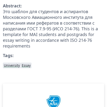
Abstract:
Это шаблон для студентов и аспирантов
Московского Авиационного института для
написания ими рефератов в соответствии с
разделами ГОСТ 7.9-95 (ИСО 214-76). This is a
template for MAI students and postgrads for
essay writing in accordance with ISO 214-76
requirements
Tags:
University
Essay