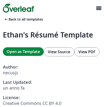
menu
arrow_left_alt
Back to all templates
Ethan's Résumé Template
Open as Template
View Source
View PDF
Author:
necusjz
Last Updated:
un anno fa
License:
Creative Commons CC BY 4.0