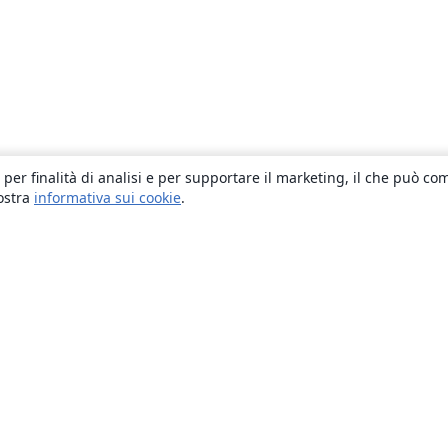
 per finalità di analisi e per supportare il marketing, il che può co
nostra
informativa sui cookie
.
About
About us
Careers