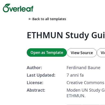
arrow_left_alt
Back to all templates
ETHMUN Study Gui
Open as Template
View Source
Vi
Author:
Ferdinand Baune
Last Updated:
7 anni fa
License:
Creative Commons 
Abstract:
Moden UN Study Gu
ETHMUN.