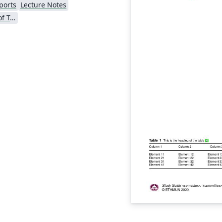
ports
Lecture Notes
Swiss Federal Institute of Technology in Zurich (ETH Zürich)