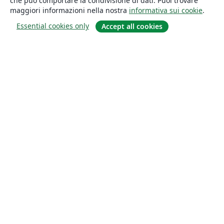
che può comportare la condivisione di dati. Puoi trovare
maggiori informazioni nella nostra
informativa sui cookie
.
Essential cookies only
Accept all cookies
About
About us
Careers
Blog
Solutions
For business