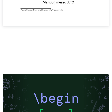
\begin