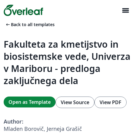
menu
arrow_left_alt
Back to all templates
Fakulteta za kmetijstvo in
biosistemske vede, Univerza
v Mariboru - predloga
zaključnega dela
Open as Template
View Source
View PDF
Author:
Mladen Borovič, Jerneja Grašič