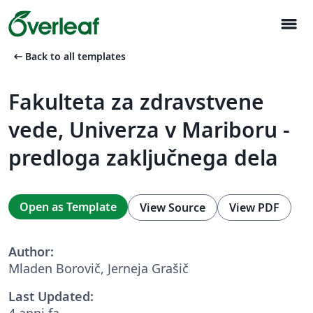
menu
arrow_left_alt
Back to all templates
Fakulteta za zdravstvene
vede, Univerza v Mariboru -
predloga zaključnega dela
Open as Template
View Source
View PDF
Author:
Mladen Borovič, Jerneja Grašič
Last Updated:
4 anni fa