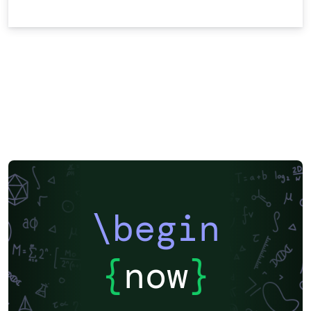
\begin
{
now
}