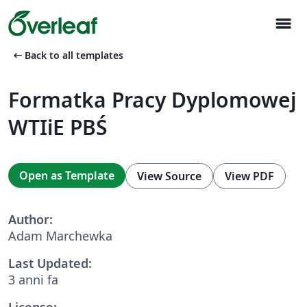
menu
arrow_left_alt
Back to all templates
Formatka Pracy Dyplomowej
WTIiE PBŚ
Open as Template
View Source
View PDF
Author:
Adam Marchewka
Last Updated:
3 anni fa
License: