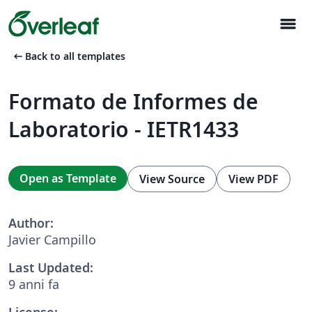
menu
arrow_left_alt
Back to all templates
Formato de Informes de
Laboratorio - IETR1433
Open as Template
View Source
View PDF
Author:
Javier Campillo
Last Updated:
9 anni fa
License: