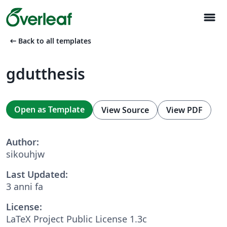
menu
arrow_left_alt
Back to all templates
gdutthesis
Open as Template
View Source
View PDF
Author:
sikouhjw
Last Updated:
3 anni fa
License:
LaTeX Project Public License 1.3c