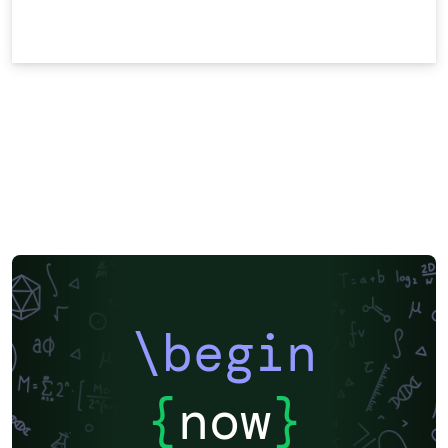
\begin
{
now
}