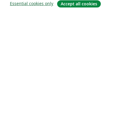
Essential cookies only
Accept all cookies
About
About us
Careers
Blog
Solutions
For business
For universities
For government