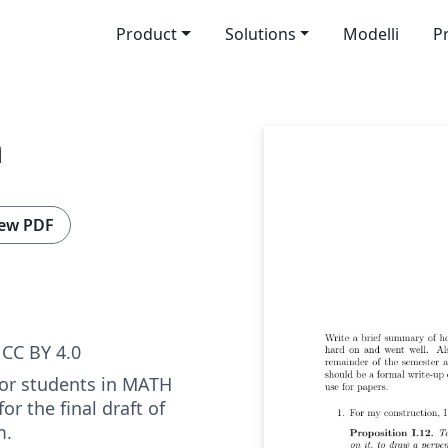
Product
Solutions
Modelli
P
m
ew PDF
CC BY 4.0
for students in MATH
or the final draft of
m.