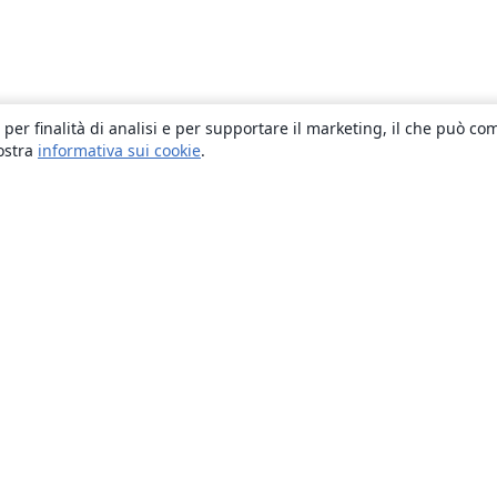
 per finalità di analisi e per supportare il marketing, il che può co
nostra
informativa sui cookie
.
About
About us
Careers
Blog