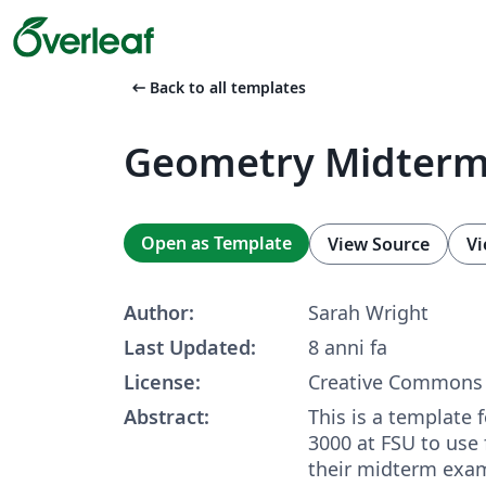
arrow_left_alt
Back to all templates
Geometry Midter
Open as Template
View Source
Vi
Author:
Sarah Wright
Last Updated:
8 anni fa
License:
Creative Commons 
Abstract:
This is a template 
3000 at FSU to use f
their midterm exa