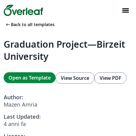
menu
arrow_left_alt
Back to all templates
Graduation Project—Birzeit
University
Open as Template
View Source
View PDF
Author:
Mazen Amria
Last Updated:
4 anni fa
License: