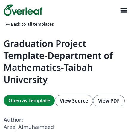
menu
arrow_left_alt
Back to all templates
Graduation Project
Template-Department of
Mathematics-Taibah
University
Open as Template
View Source
View PDF
Author:
Areej Almuhaimeed