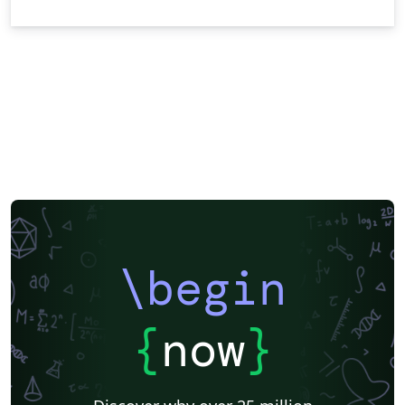
\begin
{
now
}