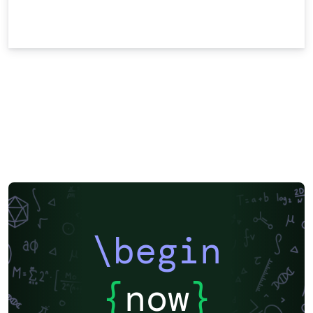
\begin
{
now
}