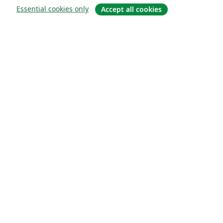
Essential cookies only
Accept all cookies
About
About us
Careers
Blog
Solutions
For business
For universities