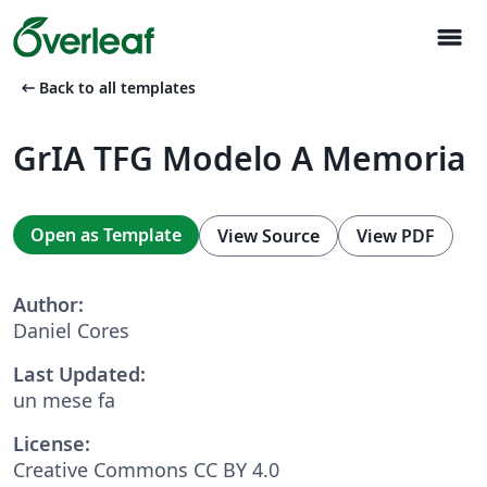
menu
arrow_left_alt
Back to all templates
GrIA TFG Modelo A Memoria
Open as Template
View Source
View PDF
Author:
Daniel Cores
Last Updated:
un mese fa
License:
Creative Commons CC BY 4.0