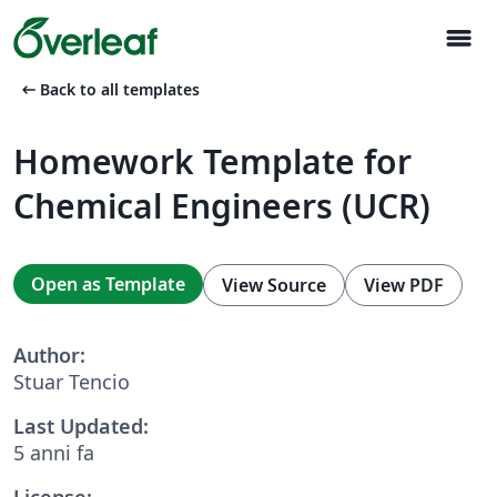
menu
arrow_left_alt
Back to all templates
Homework Template for
Chemical Engineers (UCR)
Open as Template
View Source
View PDF
Author:
Stuar Tencio
Last Updated:
5 anni fa
License: