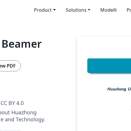
Product
Solutions
Modelli
P
n Beamer
ew PDF
CC BY 4.0
bout Huazhong
ce and Technology.