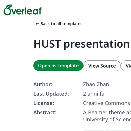
arrow_left_alt
Back to all templates
HUST presentatio
Open as Template
View Source
Vi
Author:
Zhao Zhan
Last Updated:
2 anni fa
License:
Creative Commons 
Abstract:
A Beamer theme a
University of Scien