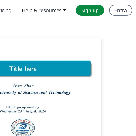
ricing
Help & resources
Sign up
Entra