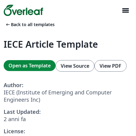
menu
arrow_left_alt
Back to all templates
IECE Article Template
Open as Template
View Source
View PDF
Author:
IECE (Institute of Emerging and Computer
Engineers Inc)
Last Updated:
2 anni fa
License: