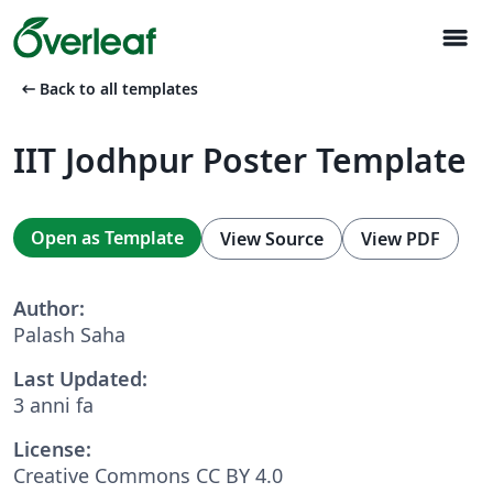
menu
arrow_left_alt
Back to all templates
IIT Jodhpur Poster Template
Open as Template
View Source
View PDF
Author:
Palash Saha
Last Updated:
3 anni fa
License:
Creative Commons CC BY 4.0