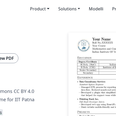
Product
Solutions
Modelli
P
ew PDF
mmons CC BY 4.0
e for IIT Patna
s