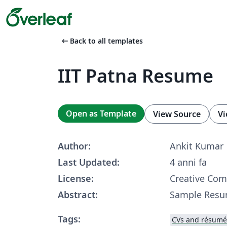
arrow_left_alt
Back to all templates
IIT Patna Resume
Open as Template
View Source
Vi
Author:
Ankit Kumar
Last Updated:
4 anni fa
License:
Creative Co
Abstract:
Sample Resum
Tags:
CVs and résumé