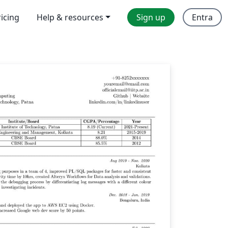
ricing
Help & resources
Sign up
Entra