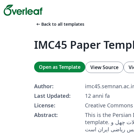
arrow_left_alt
Back to all templates
IMC45 Paper Temp
Open as Template
View Source
Vi
Author:
imc45.semnan.ac.i
Last Updated:
12 anni fa
License:
Creative Commons 
Abstract:
This is the Persian
template. این فایل قالب مقالات چهل و