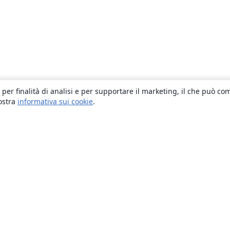
 per finalità di analisi e per supportare il marketing, il che può co
nostra
informativa sui cookie
.
About
About us
Careers