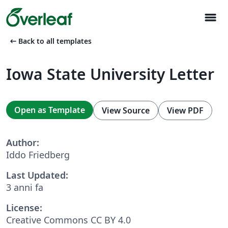
menu
arrow_left_alt
Back to all templates
Iowa State University Letter
Open as Template
View Source
View PDF
Author:
Iddo Friedberg
Last Updated:
3 anni fa
License:
Creative Commons CC BY 4.0