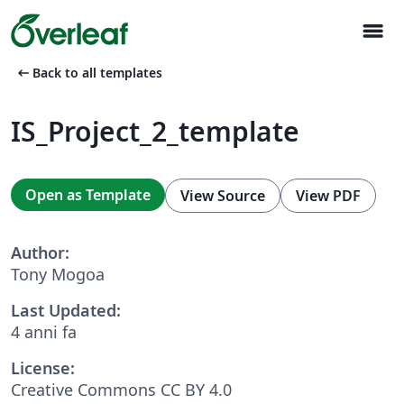
menu
arrow_left_alt
Back to all templates
IS_Project_2_template
Open as Template
View Source
View PDF
Author:
Tony Mogoa
Last Updated:
4 anni fa
License:
Creative Commons CC BY 4.0