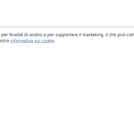
 per finalità di analisi e per supportare il marketing, il che può co
nostra
informativa sui cookie
.
About
About us
Careers
Blog