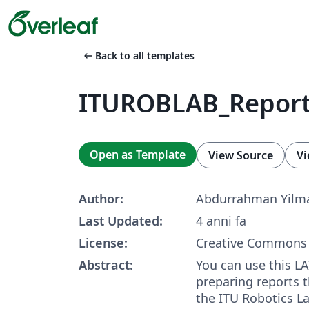
arrow_left_alt
Back to all templates
ITUROBLAB_Report
Open as Template
View Source
Vi
Author:
Abdurrahman Yilm
Last Updated:
4 anni fa
License:
Creative Commons 
Abstract:
You can use this L
preparing reports t
the ITU Robotics L