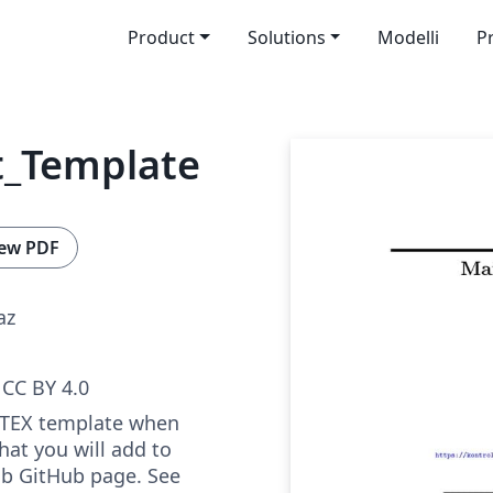
Product
Solutions
Modelli
P
_Template
ew PDF
az
CC BY 4.0
ATEX template when
hat you will add to
ab GitHub page. See