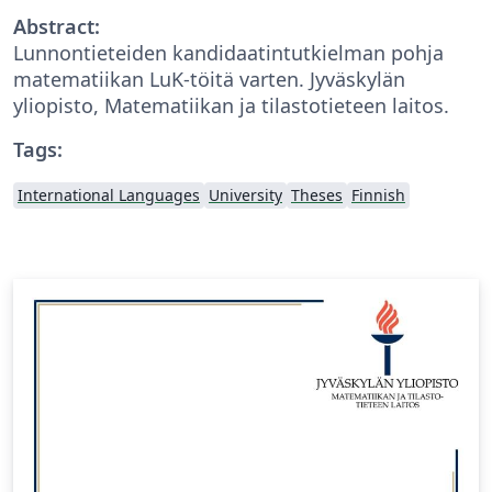
Abstract:
Lunnontieteiden kandidaatintutkielman pohja
matematiikan LuK-töitä varten. Jyväskylän
yliopisto, Matematiikan ja tilastotieteen laitos.
Tags:
International Languages
University
Theses
Finnish