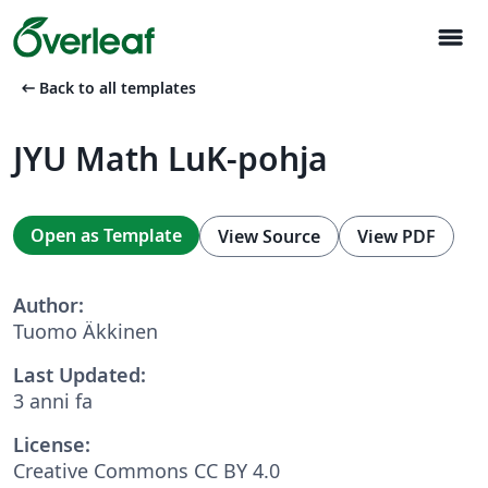
menu
arrow_left_alt
Back to all templates
JYU Math LuK-pohja
Open as Template
View Source
View PDF
Author:
Tuomo Äkkinen
Last Updated:
3 anni fa
License:
Creative Commons CC BY 4.0