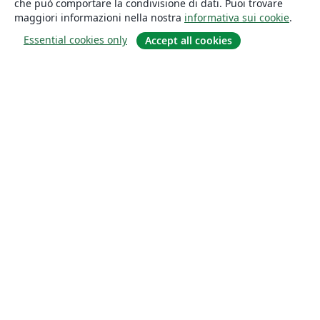
che può comportare la condivisione di dati. Puoi trovare
maggiori informazioni nella nostra
informativa sui cookie
.
Essential cookies only
Accept all cookies
About
About us
Careers
Blog
Solutions
For business