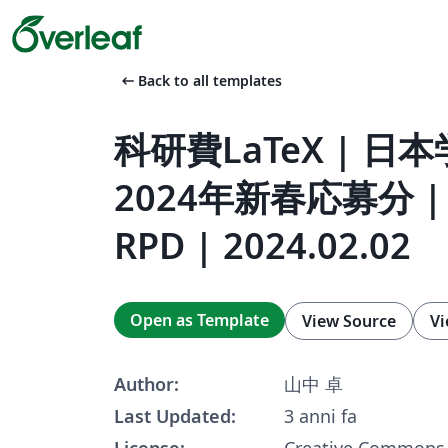
arrow_left_alt
Back to all templates
科研費LaTeX | 日
2024年新春応募分 
RPD | 2024.02.02
Open as Template
View Source
Vi
Author:
山中 卓
Last Updated:
3 anni fa
License:
Creative Commons 