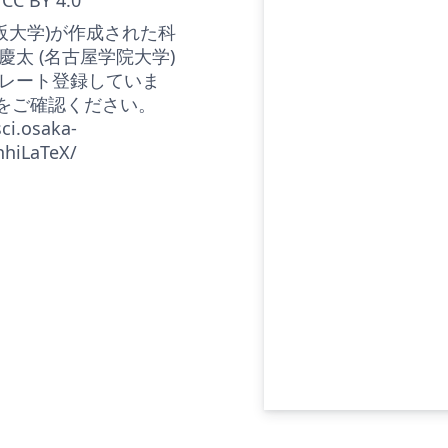
大阪大学)が作成された科
 慶太 (名古屋学院大学)
レート登録していま
↓をご確認ください。
ci.osaka-
nhiLaTeX/