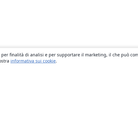
 per finalità di analisi e per supportare il marketing, il che può co
nostra
informativa sui cookie
.
About
About us
Careers