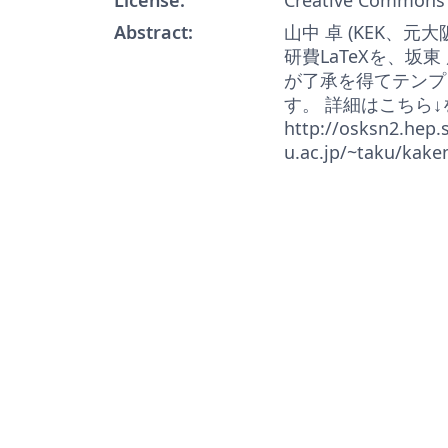
Abstract:
山中 卓 (KEK、元
研費LaTeXを、坂東
が了承を得てテンプ
す。 詳細はこちら
http://osksn2.hep.s
u.ac.jp/~taku/kake