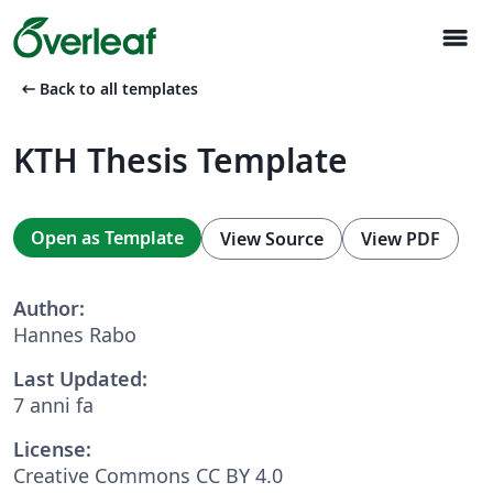
menu
arrow_left_alt
Back to all templates
KTH Thesis Template
Open as Template
View Source
View PDF
Author:
Hannes Rabo
Last Updated:
7 anni fa
License:
Creative Commons CC BY 4.0