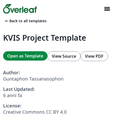
menu
arrow_left_alt
Back to all templates
KVIS Project Template
Open as Template
View Source
View PDF
Author:
Guntaphon Tassanasophon
Last Updated:
6 anni fa
License:
Creative Commons CC BY 4.0