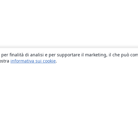
 per finalità di analisi e per supportare il marketing, il che può co
nostra
informativa sui cookie
.
About
About us
Careers