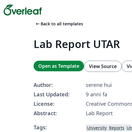
arrow_left_alt
Back to all templates
Lab Report UTAR
Open as Template
View Source
Vi
Author:
serene hui
Last Updated:
9 anni fa
License:
Creative Commons
Abstract:
Lab Report
Tags:
University
Reports