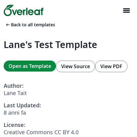
menu
arrow_left_alt
Back to all templates
Lane's Test Template
Open as Template
View Source
View PDF
Author:
Lane Tait
Last Updated:
8 anni fa
License:
Creative Commons CC BY 4.0