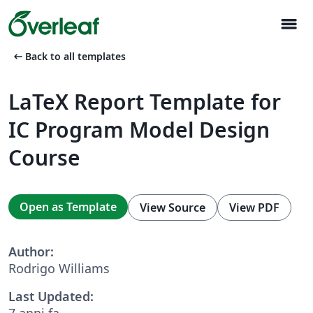
menu
arrow_left_alt
Back to all templates
LaTeX Report Template for
IC Program Model Design
Course
Open as Template
View Source
View PDF
Author:
Rodrigo Williams
Last Updated:
7 anni fa