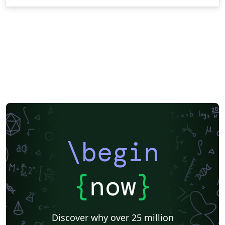
\begin
{
now
}
Discover why over 25 million