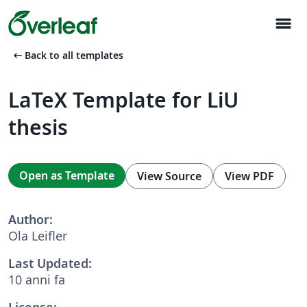
menu
arrow_left_alt
Back to all templates
LaTeX Template for LiU
thesis
Open as Template
View Source
View PDF
Author:
Ola Leifler
Last Updated:
10 anni fa
License: