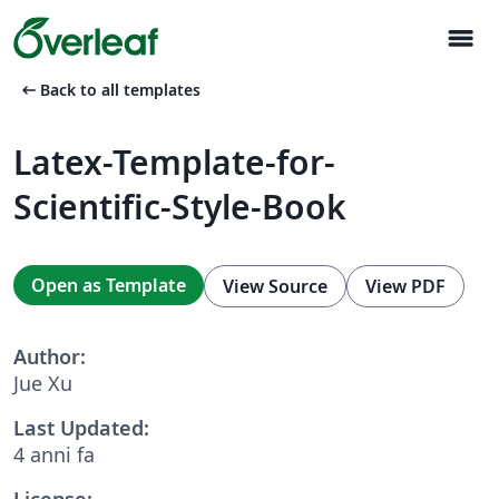
menu
arrow_left_alt
Back to all templates
Latex-Template-for-
Scientific-Style-Book
Open as Template
View Source
View PDF
Author:
Jue Xu
Last Updated:
4 anni fa
License: